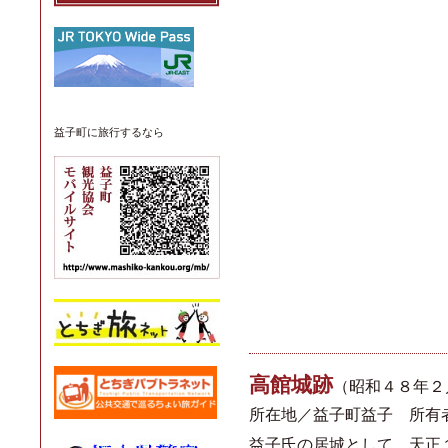
益子町
に旅行するなら
高館城跡
（昭和４８年２
所在地／益子町益子 所有
益子氏の居城として、天正