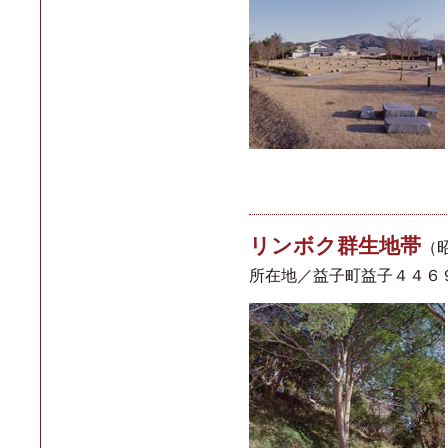
リンボク群生地帯
（
所在地／益子町益子４４６