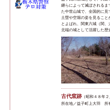
継らによって滅ぼされるま
た中世山城で、全国的に見
土塁や空堀の姿を見ること
とよばれ、関東六城（関、
北端の城として活躍した歴
古代窯跡
（昭和４８年２
所在地／益子町上大羽 所