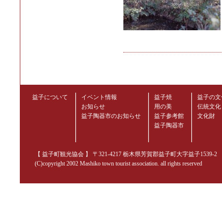
益子について
イベント情報
益子焼
益子の文
お知らせ
用の美
伝統文化
益子陶器市のお知らせ
益子参考館
文化財
益子陶器市
【 益子町観光協会 】 〒321-4217 栃木県芳賀郡益子町大字益子1539-2 TEL.02
(C)copyright 2002 Mashiko town tourist association. all rights reserved