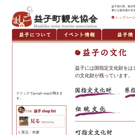
益子焼の里、栃木県
豊かな観光地や文
トップペー
益子には国指定文化財をは
の文化財が残っています。
クリックでgoogle mapが開きま
す。
Ｌ
窯元・作家