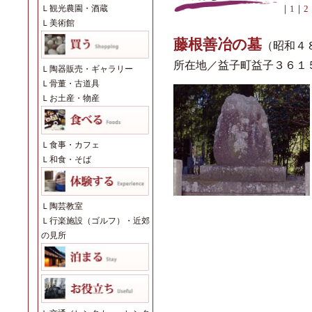
Ｌ
観光農園・酒蔵
｜
1
｜
2
Ｌ
美術館
藤根善冶の墓
（昭和４
所在地／益子町益子３６１
Ｌ
陶器販売・ギャラリー
Ｌ
骨董・古道具
Ｌ
お土産・物産
Ｌ
食事・カフェ
Ｌ
和食・そば
Ｌ
陶芸教室
Ｌ
行楽施設（ゴルフ）・近郊
の見所