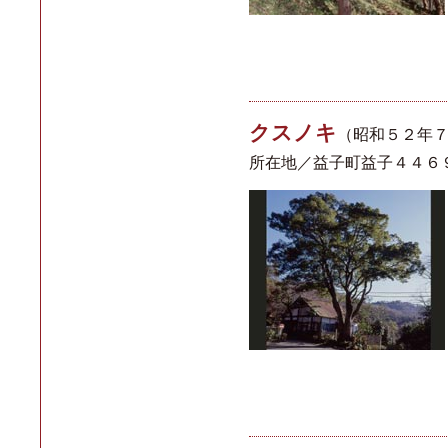
クスノキ
（昭和５２年
所在地／益子町益子４４６