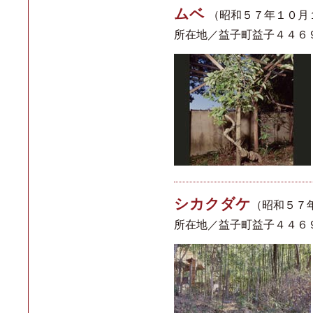
ムベ
（昭和５７年１０月
所在地／益子町益子４４６
シカクダケ
（昭和５７
所在地／益子町益子４４６