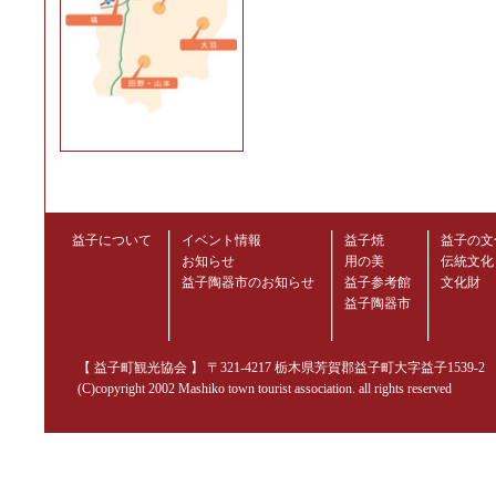
益子について
イベント情報
益子焼
益子の文
お知らせ
用の美
伝統文化
益子陶器市のお知らせ
益子参考館
文化財
益子陶器市
【 益子町観光協会 】 〒321-4217 栃木県芳賀郡益子町大字益子1539-2 TEL.02
(C)copyright 2002 Mashiko town tourist association. all rights reserved