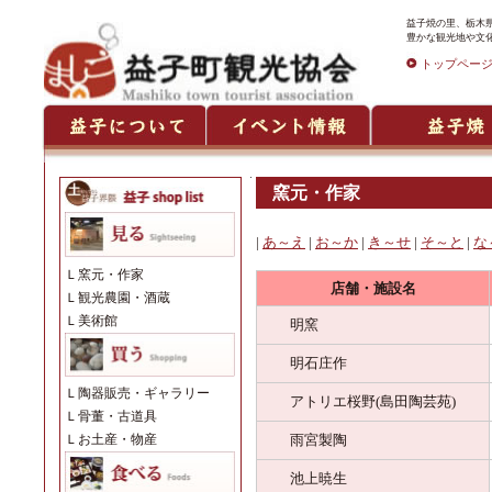
益子焼の里、栃木県
豊かな観光地や文
トップペー
窯元・作家
|
あ～え
|
お～か
|
き～せ
|
そ～と
|
な
Ｌ
窯元・作家
店舗・施設名
Ｌ
観光農園・酒蔵
Ｌ
美術館
明窯
明石庄作
Ｌ
陶器販売・ギャラリー
アトリエ桜野(島田陶芸苑)
Ｌ
骨董・古道具
雨宮製陶
Ｌ
お土産・物産
池上暁生